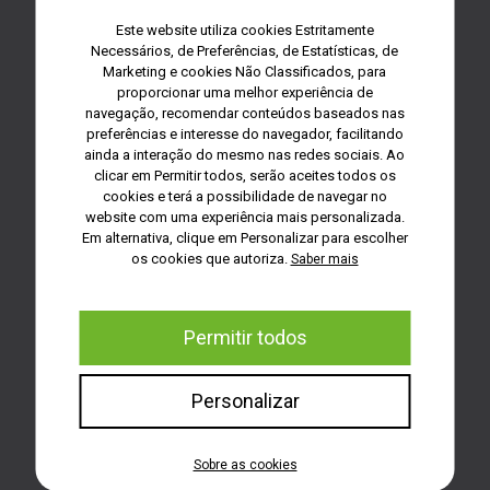
Este website utiliza cookies Estritamente
Necessários, de Preferências, de Estatísticas, de
MAIS PODER DE SOM
Marketing e cookies Não Classificados, para
proporcionar uma melhor experiência de
navegação, recomendar conteúdos baseados nas
preferências e interesse do navegador, facilitando
ainda a interação do mesmo nas redes sociais. Ao
clicar em Permitir todos, serão aceites todos os
cookies e terá a possibilidade de navegar no
website com uma experiência mais personalizada.
Em alternativa, clique em Personalizar para escolher
os cookies que autoriza.
Saber mais
Permite-lhe ouvir mais alto
e regular o
som no nível desejado.
Permitir todos
Personalizar
OFERTA PILHAS
Sobre as cookies