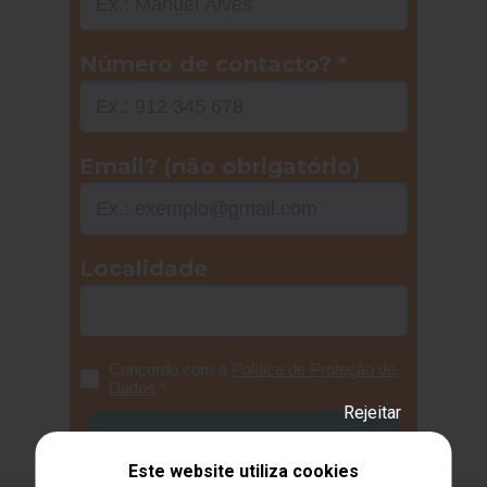
Número de contacto? *
Email? (não obrigatório)
Localidade
Concordo com a
Política de Proteção de
Dados
.*
Rejeitar
QUERO RESERVAR
Este website utiliza cookies