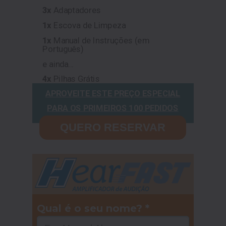
3x
Adaptadores
1x
Escova de Limpeza
1x
Manual de Instruções (em
Português)
e ainda...
4x
Pilhas Grátis
APROVEITE ESTE PREÇO ESPECIAL
PARA OS PRIMEIROS 100 PEDIDOS
QUERO RESERVAR
Qual é o seu nome? *