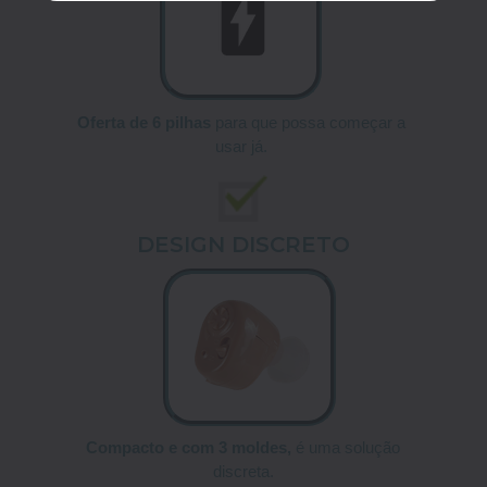
Oferta de 6 pilhas
para que possa começar a
usar já.
DESIGN DISCRETO
Compacto e com 3 moldes,
é uma solução
discreta.